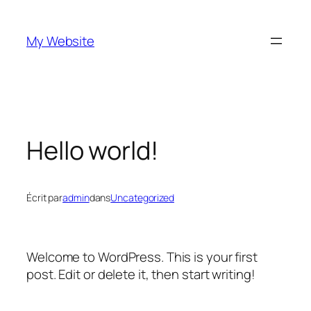
Aller
au
My Website
contenu
Hello world!
Écrit par
admin
dans
Uncategorized
Welcome to WordPress. This is your first
post. Edit or delete it, then start writing!